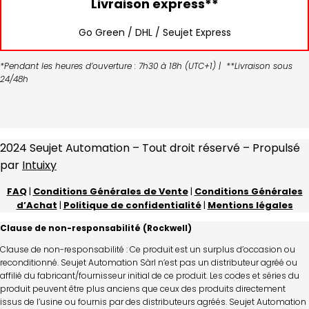
Livraison express**
Go Green / DHL / Seujet Express
*Pendant les heures d’ouverture : 7h30 à 18h (UTC+1) | **Livraison sous
24/48h
2024 Seujet Automation – Tout droit réservé – Propulsé
par
Intuixy
FAQ
|
Conditions Générales de Vente
|
Conditions Générales
d’Achat
|
Politique de confidentialité
|
Mentions légales
Clause de non-responsabilité (Rockwell)
Clause de non-responsabilité : Ce produit est un surplus d’occasion ou
reconditionné. Seujet Automation Sàrl n’est pas un distributeur agréé ou
affilié du fabricant/fournisseur initial de ce produit. Les codes et séries du
produit peuvent être plus anciens que ceux des produits directement
issus de l’usine ou fournis par des distributeurs agréés. Seujet Automation