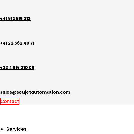
Aller
au
contenu
+41 912 615 312
+41 22 562 40 71
+33 4 516 210 06
sales@seujetautomation.com
Contact
Services