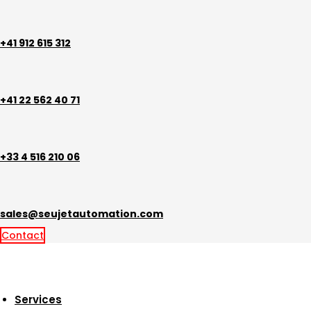
Aller
au
contenu
+41 912 615 312
+41 22 562 40 71
+33 4 516 210 06
sales@seujetautomation.com
Contact
Services