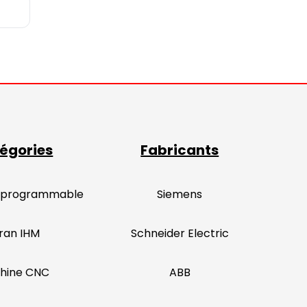
égories
Fabricants
 programmable
Siemens
ran IHM
Schneider Electric
hine CNC
ABB