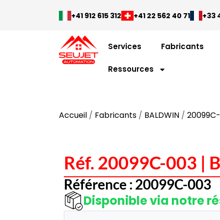
+41 912 615 312
+41 22 562 40 71
+33 4
Services
Fabricants
Ressources
Accueil
/
Fabricants
/
BALDWIN
/
20099C
Réf. 20099C-003 |
Référence : 20099C-003
Disponible via notre r