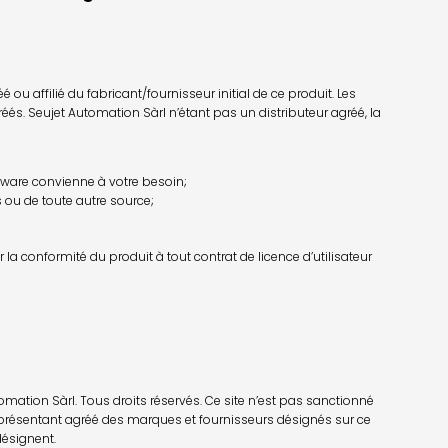
u affilié du fabricant/fournisseur initial de ce produit. Les
éés. Seujet Automation Sàrl n’étant pas un distributeur agréé, la
irmware convienne à votre besoin;
 ou de toute autre source;
la conformité du produit à tout contrat de licence d’utilisateur
mation Sàrl. Tous droits réservés. Ce site n’est pas sanctionné
eprésentant agréé des marques et fournisseurs désignés sur ce
désignent.