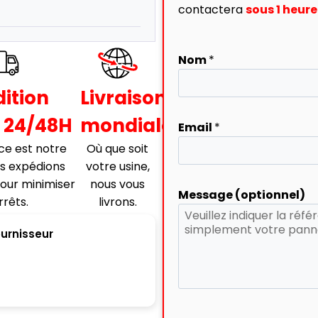
contactera
sous 1 heu
Nom
*
ition
Livraison
 24/48H
mondiale
Email
*
ce est notre
Où que soit
us expédions
votre usine,
our minimiser
nous vous
Message (optionnel)
rrêts.
livrons.
ournisseur