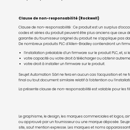
Clause de non-responsabilité (Rockwell)
Clause de non-responsabilité : Ce produit est un surplus d’occasi
codes et séries du produit peuvent être plus anciens que ceux de
garantie du fournisseur originel du produit ne s’applique pas d
De nombreux produits PLC d’Allen-Bradley contiendront un firmwa
l’installation préalable d’un firmware sur le produit PLC, et, 
votre capacité ou votre droit à télécharger ou obtenir autrem
votre droit à installer un firmware sur le produit.
Seujet Automation Sàrl ne fera en aucun cas l’acquisition et ne f
final ou tout document similaire relatif à l’obtention ou l’installa
La présente clause de non-responsabilité est valable pour les fi
Le graphisme, le design, les marques commerciales et logos, ains
ou approuvé par un fournisseur ou une marque déposée. Seujet A
site, sauf mention expresse. Les marques et noms apparaissant su