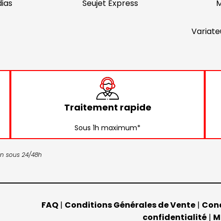
ias
Seujet Express
M
Variate
Traitement rapide
Sous 1h maximum*
son sous 24/48h
FAQ
|
Conditions Générales de Vente
|
Cond
confidentialité
|
M