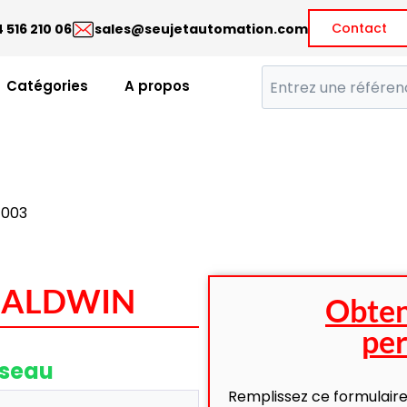
Contact
 516 210 06
sales@seujetautomation.com
Catégories
A propos
-003
 BALDWIN
Obten
per
éseau
Remplissez ce formulaire