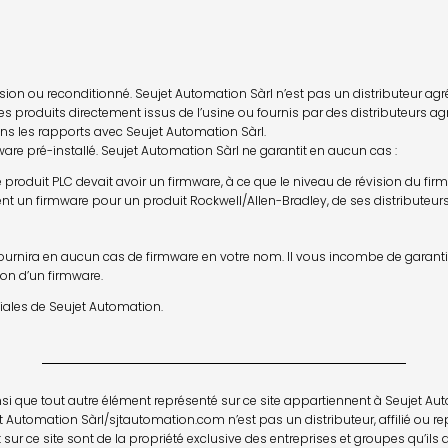
on ou reconditionné. Seujet Automation Sàrl n’est pas un distributeur agréé o
s produits directement issus de l’usine ou fournis par des distributeurs agr
ans les rapports avec Seujet Automation Sàrl.
re pré-installé. Seujet Automation Sàrl ne garantit en aucun cas :
si le produit PLC devait avoir un firmware, à ce que le niveau de révision du f
ent un firmware pour un produit Rockwell/Allen-Bradley, de ses distributeurs
ournira en aucun cas de firmware en votre nom. Il vous incombe de garantir 
tion d’un firmware.
liales de Seujet Automation.
i que tout autre élément représenté sur ce site appartiennent à Seujet Auto
utomation Sàrl/sjtautomation.com n’est pas un distributeur, affilié ou r
r ce site sont de la propriété exclusive des entreprises et groupes qu’ils 