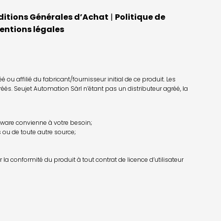
itions Générales d’Achat
|
Politique de
entions légales
u affilié du fabricant/fournisseur initial de ce produit. Les
éés. Seujet Automation Sàrl n’étant pas un distributeur agréé, la
irmware convienne à votre besoin;
 ou de toute autre source;
la conformité du produit à tout contrat de licence d’utilisateur