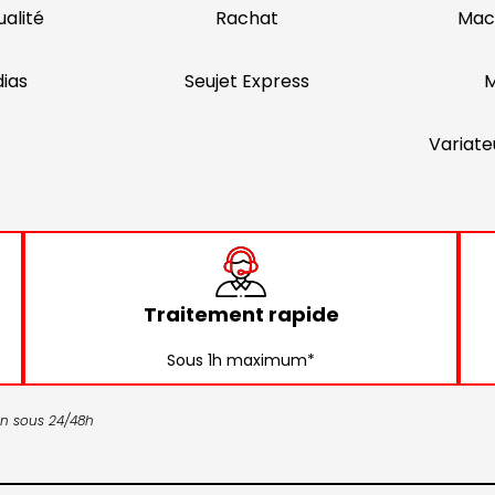
alité
Rachat
Mac
ias
Seujet Express
M
Variate
Traitement rapide
Sous 1h maximum*
son sous 24/48h