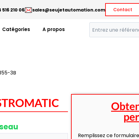
Contact
 516 210 06
sales@seujetautomation.com
Catégories
A propos
355-3B
| STROMATIC
Obten
per
éseau
Remplissez ce formulaire