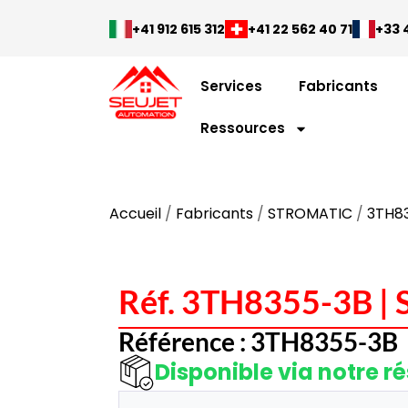
+41 912 615 312
+41 22 562 40 71
+33 4
Services
Fabricants
Ressources
Accueil
/
Fabricants
/
STROMATIC
/
3TH8
Réf. 3TH8355-3B 
Référence : 3TH8355-3B
Disponible via notre r