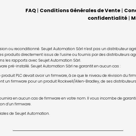
FAQ
|
Conditions Générales de Vente
|
Cond
confidentialité
|
M
on ou reconditionné. Seujet Automation Sàrl n’est pas un distributeur agréé o
s produits directement issus de l’usine ou fournis par des distributeurs agr
ans les rapports avec Seujet Automation Sàrl.
re pré-installé. Seujet Automation Sàrl ne garantit en aucun cas :
si le produit PLC devait avoir un firmware, à ce que le niveau de révision du f
ent un firmware pour un produit Rockwell/Allen-Bradley, de ses distributeurs
ournira en aucun cas de firmware en votre nom. Il vous incombe de garantir 
tion d’un firmware.
liales de Seujet Automation.