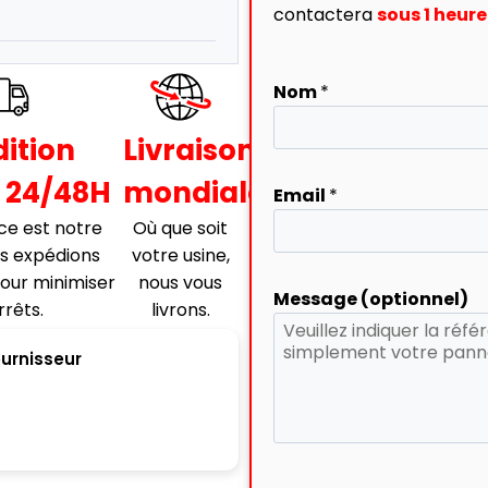
contactera
sous 1 heu
Nom
*
ition
Livraison
 24/48H
mondiale
Email
*
ce est notre
Où que soit
us expédions
votre usine,
our minimiser
nous vous
Message (optionnel)
rrêts.
livrons.
ournisseur