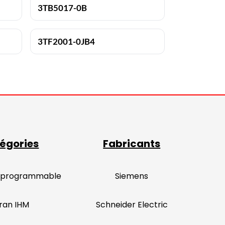
3TB5017-0B
3TF2001-0JB4
égories
Fabricants
 programmable
Siemens
ran IHM
Schneider Electric