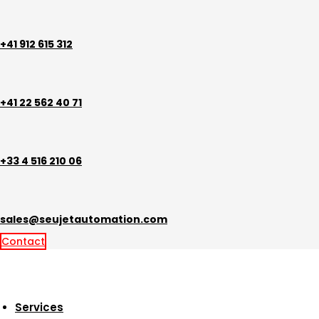
Aller
au
contenu
+41 912 615 312
+41 22 562 40 71
+33 4 516 210 06
sales@seujetautomation.com
Contact
Services