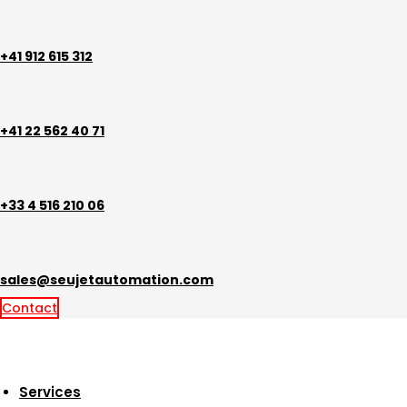
Aller
au
contenu
+41 912 615 312
+41 22 562 40 71
+33 4 516 210 06
sales@seujetautomation.com
Contact
Services