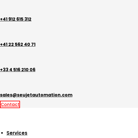
Aller
au
contenu
+41 912 615 312
+41 22 562 40 71
+33 4 516 210 06
sales@seujetautomation.com
Contact
Services