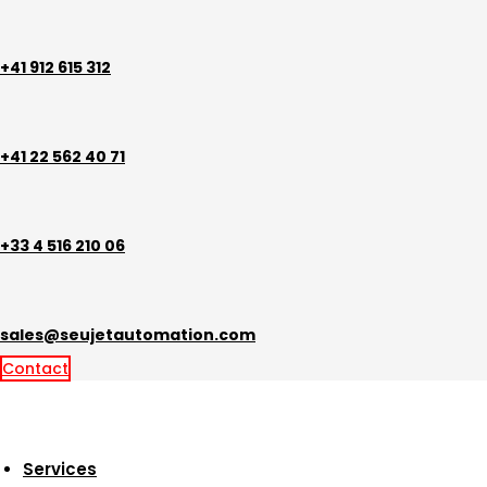
Aller
au
contenu
+41 912 615 312
+41 22 562 40 71
+33 4 516 210 06
sales@seujetautomation.com
Contact
Services