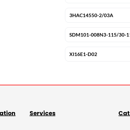
3HAC14550-2/03A
SDM101-008N3-115/30-1
XI16E1-D02
ation
Services
Cat