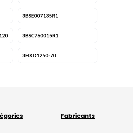
3BSE007135R1
120
3BSC760015R1
3HXD1250-70
égories
Fabricants