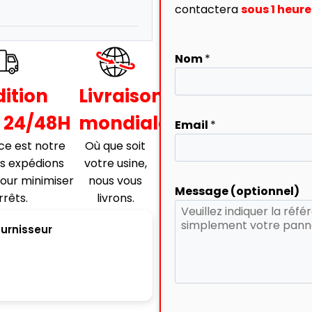
contactera
sous 1 heu
Nom
*
ition
Livraison
 24/48H
mondiale
Email
*
ce est notre
Où que soit
us expédions
votre usine,
our minimiser
nous vous
Message (optionnel)
rrêts.
livrons.
ournisseur