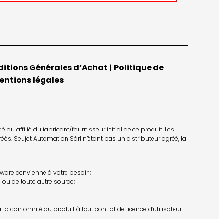
itions Générales d’Achat
|
Politique de
entions légales
u affilié du fabricant/fournisseur initial de ce produit. Les
éés. Seujet Automation Sàrl n’étant pas un distributeur agréé, la
irmware convienne à votre besoin;
 ou de toute autre source;
la conformité du produit à tout contrat de licence d’utilisateur