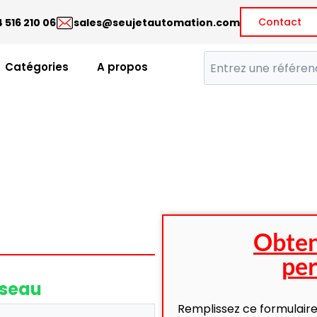
Contact
 516 210 06
sales@seujetautomation.com
Catégories
A propos
Obten
per
éseau
Remplissez ce formulaire