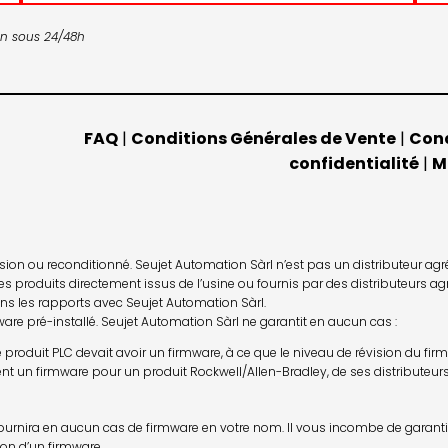
son sous 24/48h
FAQ
|
Conditions Générales de Vente
|
Cond
confidentialité
|
M
on ou reconditionné. Seujet Automation Sàrl n’est pas un distributeur agréé o
s produits directement issus de l’usine ou fournis par des distributeurs agr
ans les rapports avec Seujet Automation Sàrl.
re pré-installé. Seujet Automation Sàrl ne garantit en aucun cas :
si le produit PLC devait avoir un firmware, à ce que le niveau de révision du f
ent un firmware pour un produit Rockwell/Allen-Bradley, de ses distributeurs
ournira en aucun cas de firmware en votre nom. Il vous incombe de garantir 
tion d’un firmware.