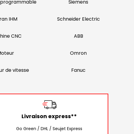
 programmable
Siemens
ran IHM
Schneider Electric
hine CNC
ABB
oteur
Omron
ur de vitesse
Fanuc
Livraison express**
Go Green / DHL / Seujet Express