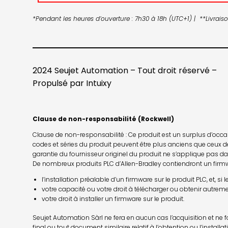
*Pendant les heures d’ouverture : 7h30 à 18h (UTC+1) | **Livrai
2024 Seujet Automation – Tout droit réservé –
Propulsé par
Intuixy
Clause de non-responsabilité (Rockwell)
Clause de non-responsabilité : Ce produit est un surplus d’occasi
codes et séries du produit peuvent être plus anciens que ceux de
garantie du fournisseur originel du produit ne s’applique pas d
De nombreux produits PLC d’Allen-Bradley contiendront un firmwa
l’installation préalable d’un firmware sur le produit PLC, et, 
votre capacité ou votre droit à télécharger ou obtenir autrem
votre droit à installer un firmware sur le produit.
Seujet Automation Sàrl ne fera en aucun cas l’acquisition et ne f
final ou tout document similaire relatif à l’obtention ou l’installa