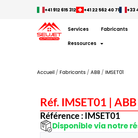
+41 912 615 312
+41 22 562 40 71
+33 4
Services
Fabricants
Ressources
Accueil
/
Fabricants
/
ABB
/
IMSET01
Réf. IMSET01 | ABB
Référence : IMSET01
Disponible via notre r