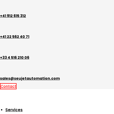
Aller
au
contenu
+41 912 615 312
+41 22 562 40 71
+33 4 516 210 06
sales@seujetautomation.com
Contact
Services