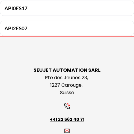
API0FS17
API2FS07
SEUJET AUTOMATION SARL
Rte des Jeunes 23,
1227 Carouge,
Suisse
+41 22 562 40 71